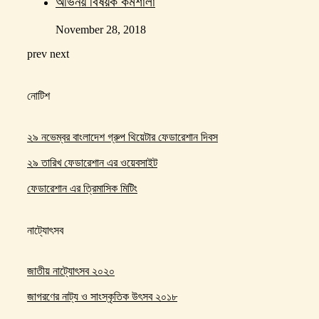
অভিনয় বিষয়ক কর্মশালা
November 28, 2018
prev
next
নোটিশ
২৯ নভেম্বর বাংলাদেশ গ্রুপ থিয়েটার ফেডারেশান দিবস
২৯ তারিখ ফেডারেশান এর ওয়েবসাইট
ফেডারেশান এর ত্রিমাসিক মিটিং
নাট্যোৎসব
জাতীয় নাট্যোৎসব ২০২০
জাগরণের নাট্য ও সাংস্কৃতিক উৎসব ২০১৮