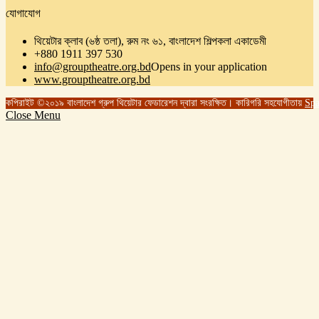
যোগাযোগ
থিয়েটার ক্লাব (৬ষ্ঠ তলা), রুম নং ৬১, বাংলাদেশ শিল্পকলা একাডেমী
+880 1911 397 530
info@grouptheatre.org.bd
Opens in your application
www.grouptheatre.org.bd
কপিরাইট ©২০১৯ বাংলাদেশ গ্রুপ থিয়েটার ফেডারেশন দ্বারা সংরক্ষিত।
কারিগরি সহযোগীতায়
Spa
Close Menu